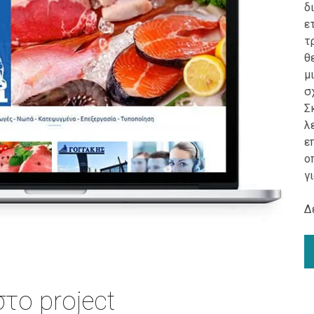
δ
ε
τ
θ
μ
σ
Σ
λ
ε
ο
γ
Δ
το project