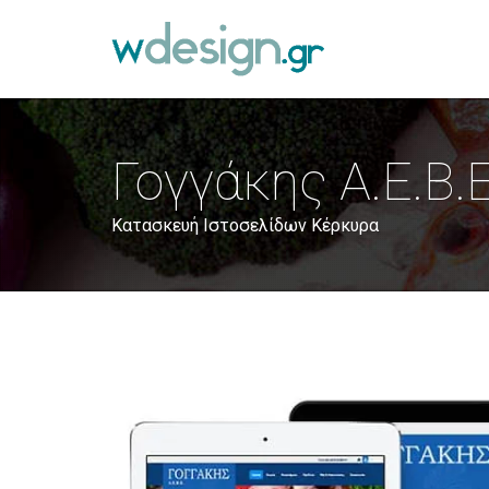
Γογγάκης Α.Ε.Β.
Κατασκευή Ιστοσελίδων Κέρκυρα