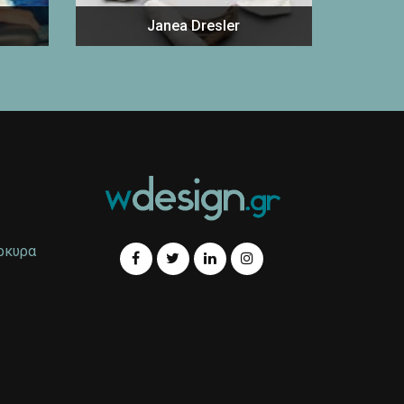
Janea Dresler
έρκυρα