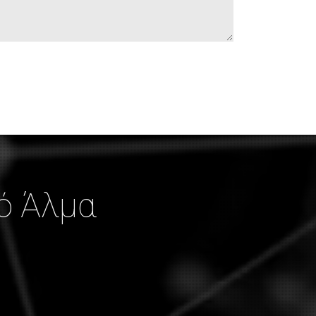
ό Άλμα