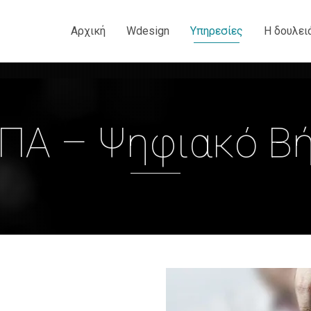
Αρχική
Wdesign
Υπηρεσίες
Η δουλει
ΠΑ – Ψηφιακό Β